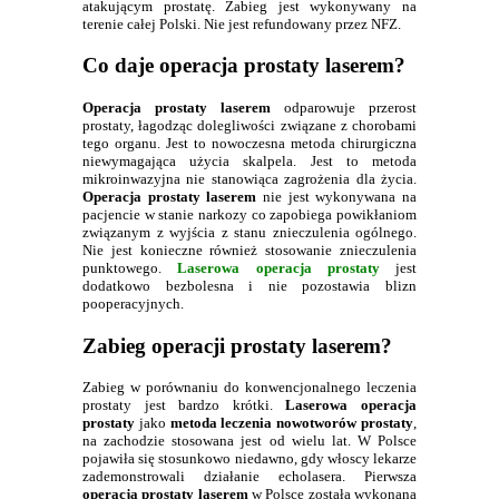
atakującym prostatę. Zabieg jest wykonywany na
terenie całej Polski. Nie jest refundowany przez NFZ.
Co daje operacja prostaty laserem?
Operacja prostaty laserem
odparowuje przerost
prostaty, łagodząc dolegliwości związane z chorobami
tego organu. Jest to nowoczesna metoda chirurgiczna
niewymagająca użycia skalpela. Jest to metoda
mikroinwazyjna nie stanowiąca zagrożenia dla życia.
Operacja prostaty laserem
nie jest wykonywana na
pacjencie w stanie narkozy co zapobiega powikłaniom
związanym z wyjścia z stanu znieczulenia ogólnego.
Nie jest konieczne również stosowanie znieczulenia
punktowego.
Laserowa operacja prostaty
jest
dodatkowo bezbolesna i nie pozostawia blizn
pooperacyjnych.
Zabieg operacji prostaty laserem?
Zabieg w porównaniu do konwencjonalnego leczenia
prostaty jest bardzo krótki.
Laserowa operacja
prostaty
jako
metoda leczenia nowotworów prostaty
,
na zachodzie stosowana jest od wielu lat. W Polsce
pojawiła się stosunkowo niedawno, gdy włoscy lekarze
zademonstrowali działanie echolasera. Pierwsza
operacja prostaty laserem
w Polsce została wykonana