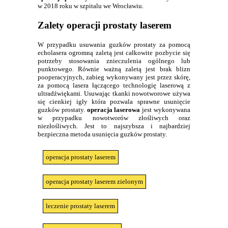
w 2018 roku w szpitalu we Wrocławiu.
Zalety operacji prostaty laserem
W przypadku usuwania guzków prostaty za pomocą
echolasera ogromną zaletą jest całkowite pozbycie się
potrzeby stosowania znieczulenia ogólnego lub
punktowego. Równie ważną zaletą jest brak blizn
pooperacyjnych, zabieg wykonywany jest przez skórę,
za pomocą lasera łączącego technologię laserową z
ultradźwiękami. Usuwając tkanki nowotworowe używa
się cienkiej igły która pozwala sprawne usunięcie
guzków prostaty.
operacja laserowa
jest wykonywana
w przypadku nowotworów złośliwych oraz
niezłośliwych. Jest to najszybsza i najbardziej
bezpieczna metoda usunięcia guzków prostaty.
operacja prostaty laserem
operacja prostaty laserem zielonym
leczenie prostaty laserem